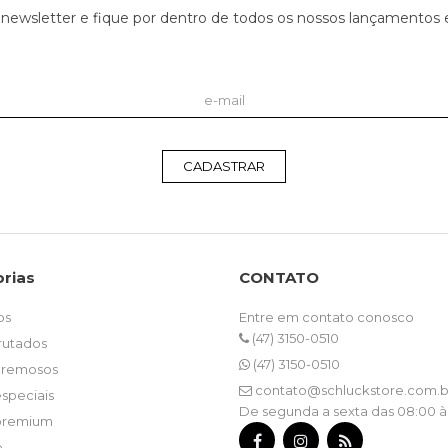
 newsletter e fique por dentro de todos os nossos lançamento
CADASTRAR
rias
CONTATO
os
Entre em contato conosco
(47) 3150-0510
frutados
(47) 3150-0510
 cremosos
contato@schluckstore.com.b
especiais
De segunda a sexta das 08:00 à
 premium
e