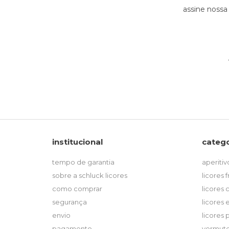
assine nossa
institucional
catego
tempo de garantia
aperitiv
sobre a schluck licores
licores 
como comprar
licores
segurança
licores 
envio
licores
pagamento
vermut