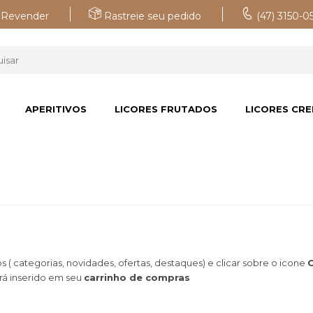
Revender
Rastreie seu pedido
(47) 3150-0
APERITIVOS
LICORES FRUTADOS
LICORES CR
s ( categorias, novidades, ofertas, destaques) e clicar sobre o icone
rá inserido em seu
carrinho de compras