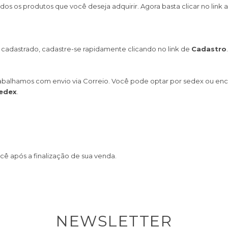
s os produtos que você deseja adquirir. Agora basta clicar no link a
r cadastrado, cadastre-se rapidamente clicando no link de
Cadastro
.
 Trabalhamos com envio via Correio. Você pode optar por sedex ou e
edex
.
ocê após a finalização de sua venda.
NEWSLETTER