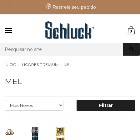
Rastreie seu pedido
Mudar
0
navegação
Busca
INÍCIO
LICORES PREMIUM
MEL
MEL
Filtrar
15%
OFF