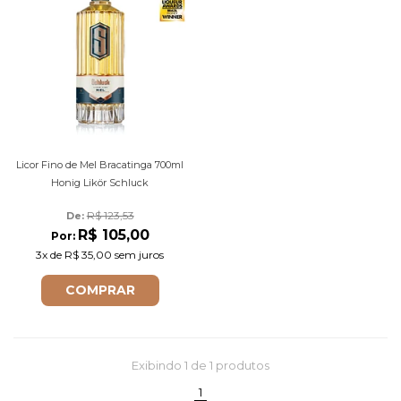
Licor Fino de Mel Bracatinga 700ml
Honig Likör Schluck
R$ 123,53
De: 
R$ 105,00
Por:
3x
de
R$ 35,00
sem juros
COMPRAR
Exibindo
1
de 1 produtos
(current)
1