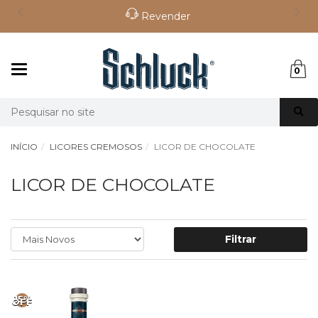
Revender
Mudar
0
navegação
Busca
INÍCIO
LICORES CREMOSOS
LICOR DE CHOCOLATE
LICOR DE CHOCOLATE
Filtrar
15%
OFF