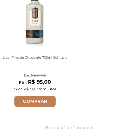
Licor Fino de Chocolate 700ml Schluck
R$ 111,76
De: 
R$ 95,00
Por:
3x
de
R$ 31,67
sem juros
COMPRAR
Exibindo
1
de 1 produtos
(current)
1