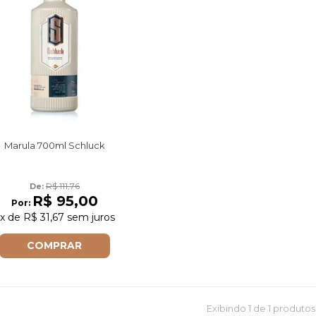
Marula 700ml Schluck
R$ 111,76
De: 
R$ 95,00
Por:
x
de
R$ 31,67
sem juros
COMPRAR
Exibindo
1
de 1 produtos