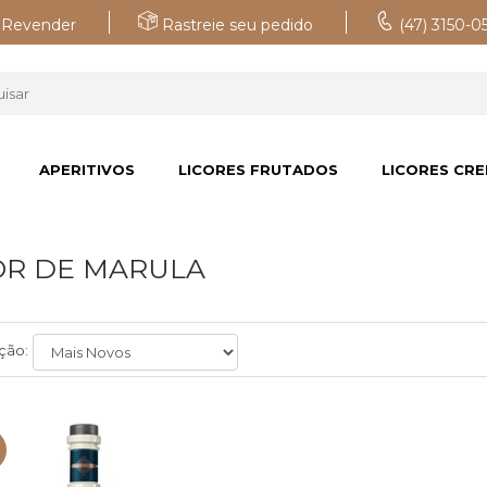
Revender
Rastreie seu pedido
(47) 3150-0
APERITIVOS
LICORES FRUTADOS
LICORES CR
OR DE MARULA
ção:
F