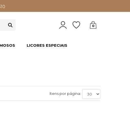
510
0
EMOSOS
LICORES ESPECIAIS
Itens por página: