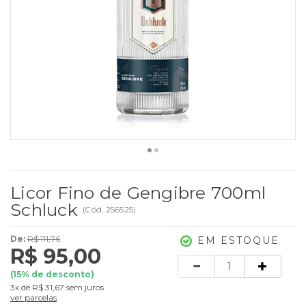
Licor Fino de Gengibre 700ml
Schluck
(
Cód.
256525
)
De:
R$ 111,76
EM ESTOQUE
R$ 95,00
Quantidade
(
15
% de desconto)
3x
de
R$ 31,67
sem juros
ver parcelas