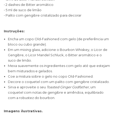
• 2 dashes de Bitter aromático
• 5 ml de suco de limão
• Palito com gengibre cristalizado para decorar
Instruções:
Encha um copo Old-Fashioned com gelo (de preferência um
bloco ou cubo grande).
Em um mixing glass, adicione o Bourbon Whiskey, o Licor de
Gengibre, o Licor Mandel Schluck, o Bitter aromático e o
suco de limão.
Mexa suavemente os ingredientes com gelo até que estejam
bem misturados e gelados.
Coe a mistura sobre o gelo no copo Old-Fashioned.
Decore o coquetel com um palito com gengibre cristalizado.
Sirva e aproveite o seu
Toasted Ginger Godfather
, um
coquetel com notas de gengibre e amêndoa, equilibrado
com a robustez do bourbon.
Imagens ilustrativas.