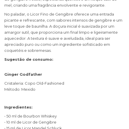
mel, criando uma fragrância envolvente e revigorante.
No paladar, o Licor Fino de Gengibre oferece uma entrada
picante e refrescante, com sabores intensos de gengibre e um
leve toque de baunilha. A doçura inicial é suavizada por um
amargor sutil, que proporciona um final limpo e ligeiramente
aquecedor. A textura é suave e aveludada, ideal para ser
apreciado puro ou como um ingrediente sofisticado em
coquetéis e sobremesas.
Sugestão de consumo:
Ginger Godfather
Cristaleria: Copo Old-Fashioned
Método: Mexido
Ingredientes:
• 50 ml de Bourbon Whiskey
• 10 ml de Licor de Gengibre
• 15 ml de Licor Mandel Schluck