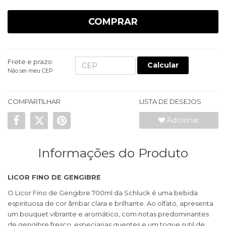
COMPRAR
Frete e prazo:
Calcular
Não sei meu CEP
COMPARTILHAR
LISTA DE DESEJOS
Adicionar
Informações do Produto
LICOR FINO DE GENGIBRE
O Licor Fino de Gengibre 700ml da Schluck é uma bebida
espirituosa de cor âmbar clara e brilhante. Ao olfato, apresenta
um bouquet vibrante e aromático, com notas predominantes
de gengibre fresco, especiarias quentes e um toque sutil de