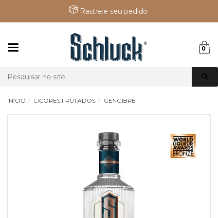
Rastreie seu pedido
Mudar
0
navegação
Busca
INÍCIO
LICORES FRUTADOS
GENGIBRE