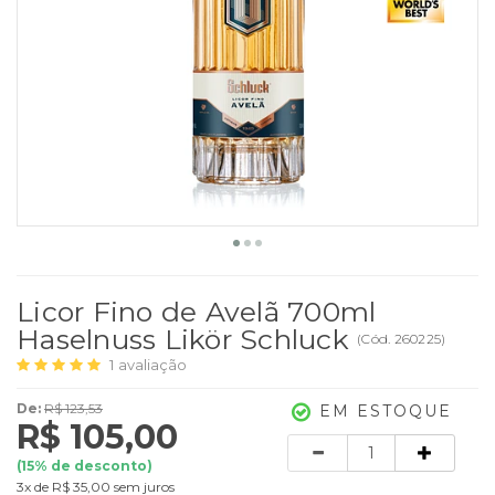
Licor Fino de Avelã 700ml
Haselnuss Likör Schluck
(
Cód.
260225
)
1
avaliação
De:
R$ 123,53
EM ESTOQUE
R$ 105,00
Quantidade
(
15
% de desconto)
3x
de
R$ 35,00
sem juros