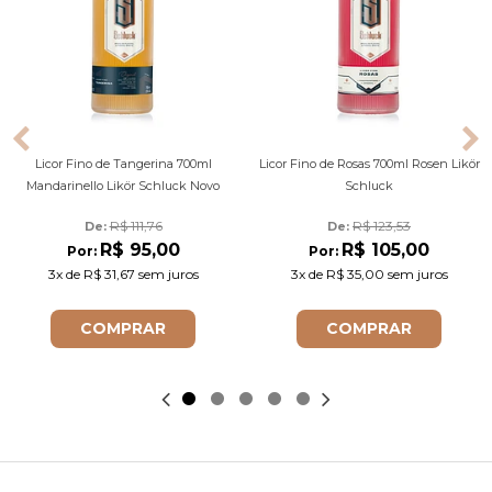
Licor Fino de Tangerina 700ml
Licor Fino de Rosas 700ml Rosen Likör
Mandarinello Likör Schluck Novo
Schluck
R$ 111,76
R$ 123,53
De: 
De: 
R$ 95,00
R$ 105,00
Por:
Por:
3x
de
R$ 31,67
sem juros
3x
de
R$ 35,00
sem juros
COMPRAR
COMPRAR