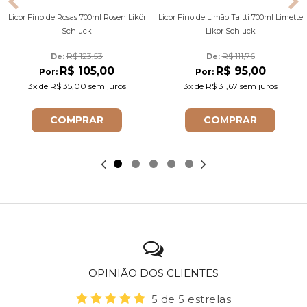
Licor Fino de Rosas 700ml Rosen Likör
Licor Fino de Limão Taitti 700ml Limette
Schluck
Likor Schluck
R$ 123,53
R$ 111,76
De: 
De: 
R$ 105,00
R$ 95,00
Por:
Por:
3x
de
R$ 35,00
sem juros
3x
de
R$ 31,67
sem juros
COMPRAR
COMPRAR
OPINIÃO DOS CLIENTES
5 de 5 estrelas