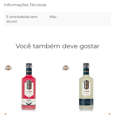
Informações Técnicas
É uma bebida sem
Não
álcool
Você também deve gostar
15%
15%
OFF
OFF