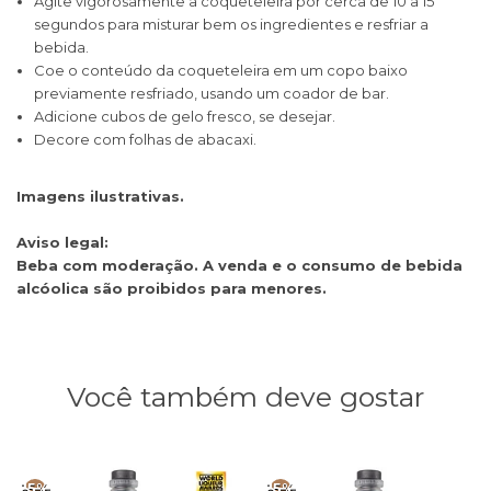
Agite vigorosamente a coqueteleira por cerca de 10 a 15
segundos para misturar bem os ingredientes e resfriar a
bebida.
Coe o conteúdo da coqueteleira em um copo baixo
previamente resfriado, usando um coador de bar.
Adicione cubos de gelo fresco, se desejar.
Decore com folhas de abacaxi.
Imagens ilustrativas.
Aviso legal:
Beba com moderação. A venda e o consumo de bebida
alcóolica são proibidos para menores.
Você também deve gostar
15%
15%