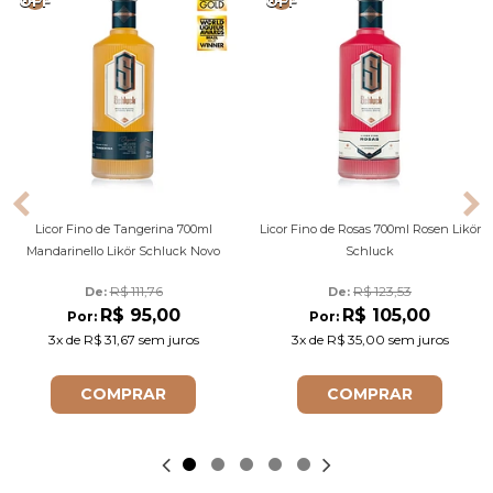
OFF
OFF
Licor Fino de Tangerina 700ml
Licor Fino de Rosas 700ml Rosen Likör
Mandarinello Likör Schluck Novo
Schluck
R$ 111,76
R$ 123,53
De: 
De: 
R$ 95,00
R$ 105,00
Por:
Por:
3x
de
R$ 31,67
sem juros
3x
de
R$ 35,00
sem juros
COMPRAR
COMPRAR