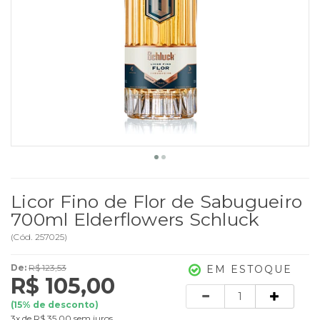
Licor Fino de Flor de Sabugueiro
700ml Elderflowers Schluck
(
Cód.
257025
)
De:
R$ 123,53
EM ESTOQUE
R$ 105,00
Quantidade
(
15
% de desconto)
3x
de
R$ 35,00
sem juros