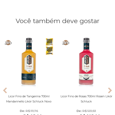
Você também deve gostar
15%
15%
OFF
OFF
Licor Fino de Tangerina 700ml
Licor Fino de Rosas 700ml Rosen Likör
Mandarinello Likör Schluck Novo
Schluck
R$ 111,76
R$ 123,53
De: 
De: 