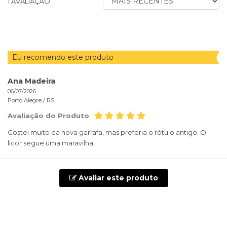
1
AVALIAÇÃO
AVALIAÇÕES
POR
Eu recomendo este produto
Ana Madeira
06/07/2026
Porto Alegre /
RS
Avaliação do Produto
Gostei muito da nova garrafa, mas preferia o rótulo antigo. O
licor segue uma maravilha!
Avaliar este produto